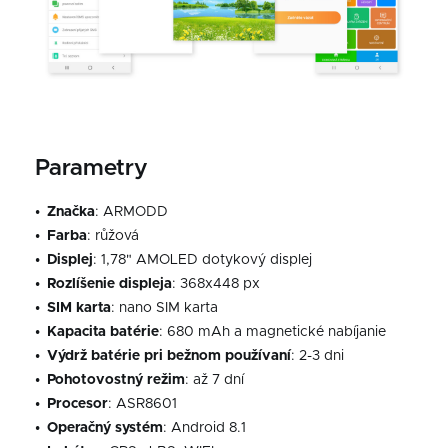
Parametry
Značka
: ARMODD
Farba
: růžová
Displej
: 1,78" AMOLED dotykový displej
Rozlíšenie
displeja
: 368x448 px
SIM
karta
: nano SIM karta
Kapacita
batérie
: 680 mAh a magnetické nabíjanie
Výdrž batérie pri bežnom používaní
: 2-3 dni
Pohotovostný režim
: až 7 dní
Procesor
: ASR8601
Operačný systém
: Android 8.1