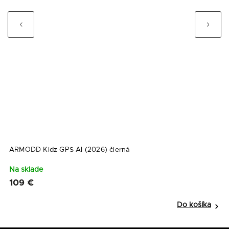
Previous
Next
ARMODD Kidz GPS AI (2026) čierná
A
Na sklade
N
109 €
1
Do košíka