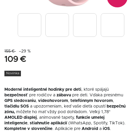
155 €
–29 %
109 €
Novinka
Moderné inteligentné hodinky pre deti
, ktoré spájajú
bezpečnosť
pre rodičov a
zábavu
pre deti. Vďaka presnému
GPS
sledovaniu
,
videohovorom
,
telefónnym
hovorom
,
tlačidlu
SOS
a upozorneniam, keď vaše dieťa opustí
bezpečnú
zónu,
môžete ho mať vždy pod dohľadom. Veľký 1,78"
AMOLED
displej
, animované tapety,
funkcie umelej
inteligencie
,
stiahnutie
aplikácií
(WhatsApp, Spotify, TikTok).
Kompletne v slovenčine
. Aplikácie pre
Android
a
iOS
.