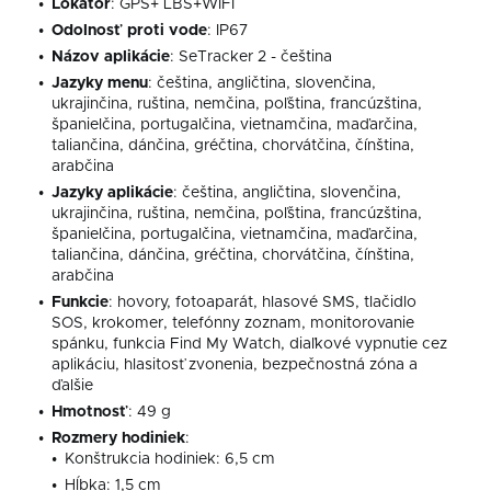
Lokátor
: GPS+ LBS+WIFI
Odolnosť proti vode
: IP67
Názov aplikácie
: SeTracker 2 - čeština
Jazyky menu
: čeština, angličtina, slovenčina,
ukrajinčina, ruština, nemčina, poľština, francúzština,
španielčina, portugalčina, vietnamčina, maďarčina,
taliančina, dánčina, gréčtina, chorvátčina, čínština,
arabčina
Jazyky aplikácie
: čeština, angličtina, slovenčina,
ukrajinčina, ruština, nemčina, poľština, francúzština,
španielčina, portugalčina, vietnamčina, maďarčina,
taliančina, dánčina, gréčtina, chorvátčina, čínština,
arabčina
Funkcie
: hovory, fotoaparát, hlasové SMS, tlačidlo
SOS, krokomer, telefónny zoznam, monitorovanie
spánku, funkcia Find My Watch, diaľkové vypnutie cez
aplikáciu, hlasitosť zvonenia, bezpečnostná zóna a
ďalšie
Hmotnosť
: 49 g
Rozmery hodiniek
:
Konštrukcia hodiniek: 6,5 cm
Hĺbka: 1,5 cm