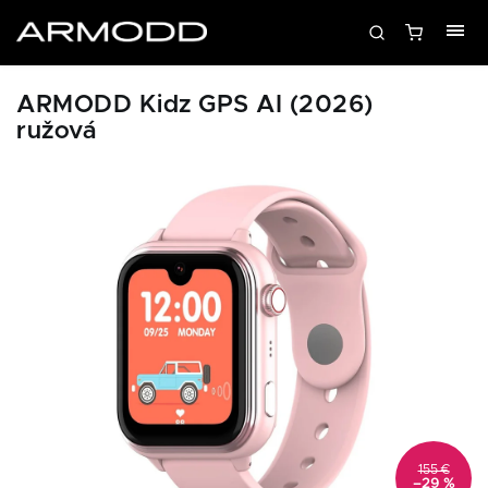
ARMODD Kidz GPS AI (2026)
ružová
155 €
–29 %