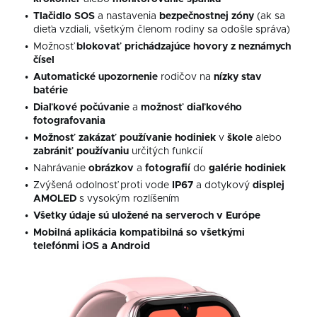
Tlačidlo SOS
a nastavenia
bezpečnostnej
zóny
(ak sa
dieťa vzdiali, všetkým členom rodiny sa odošle správa)
Možnosť
blokovať prichádzajúce hovory z neznámych
čísel
Automatické upozornenie
rodičov na
nízky stav
batérie
Diaľkové počúvanie
a
možnosť diaľkového
fotografovania
Možnosť zakázať používanie hodiniek
v
škole
alebo
zabrániť používaniu
určitých funkcií
Nahrávanie
obrázkov
a
fotografií
do
galérie
hodiniek
Zvýšená odolnosť proti vode
IP67
a dotykový
displej
AMOLED
s vysokým rozlíšením
Všetky údaje sú uložené na serveroch v Európe
Mobilná aplikácia kompatibilná so všetkými
telefónmi iOS a Android