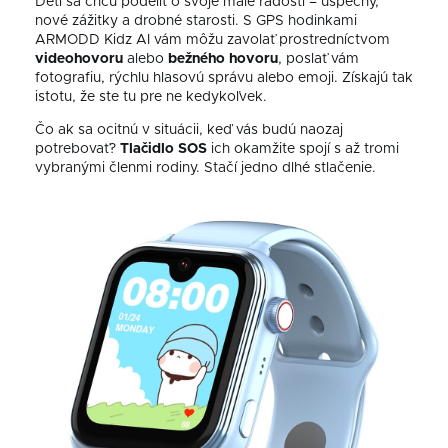
Deti sa chcú podeliť o svoje malé radosti – úspechy,
nové zážitky a drobné starosti. S GPS hodinkami
ARMODD Kidz AI vám môžu zavolať prostredníctvom
videohovoru
alebo
bežného
hovoru
, poslať vám
fotografiu, rýchlu hlasovú správu alebo emoji. Získajú tak
istotu, že ste tu pre ne kedykoľvek.
Čo ak sa ocitnú v situácii, keď vás budú naozaj
potrebovať?
Tlačidlo
SOS
ich okamžite spojí s až tromi
vybranými členmi rodiny. Stačí jedno dlhé stlačenie.