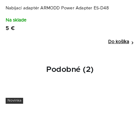
Nabíjací adaptér ARMODD Power Adapter ES-D48
O
Na sklade
N
5 €
9
Do košíka
Podobné (2)
Novinka