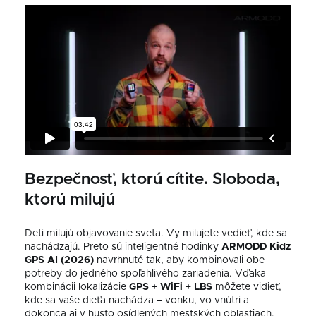
Bezpečnosť, ktorú cítite. Sloboda,
ktorú milujú
Deti milujú objavovanie sveta. Vy milujete vedieť, kde sa
nachádzajú. Preto sú inteligentné hodinky
ARMODD Kidz
GPS AI (2026)
navrhnuté tak, aby kombinovali obe
potreby do jedného spoľahlivého zariadenia. Vďaka
kombinácii lokalizácie
GPS
+
WiFi
+
LBS
môžete vidieť,
kde sa vaše dieťa nachádza – vonku, vo vnútri a
dokonca aj v husto osídlených mestských oblastiach.