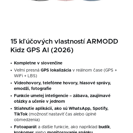
15 kľúčových vlastností ARMODD
Kidz GPS AI (2026)
Kompletne v slovenčine
Veľmi presná
GPS lokalizácia
v reálnom čase (GPS +
WiFi + LBS)
Videohovory, telefónne hovory, hlasové správy,
emodži, fotografie
Funkcie umelej inteligencie – zábava, zaujímavé
otázky a učenie v jednom
Stiahnutie aplikácií, ako sú WhatsApp, Spotify,
TikTok
(možnosť nastaviť čas alebo úplné
obmedzenia)
Fotoaparát
a ďalšie funkcie, ako napríklad
budík
,
krokomer
alebo
monitorovanie
spánku