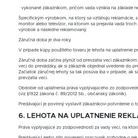
· vykonané zákazníkom, pričom vada vznikla na základe 
Špecifickým výrobkom, na ktorý sa vzťahujú reklamácie, s
monitor alebo televízor, na ktorom sa prejavila vada troc
výrobok a následne reklamovaný.
Záručná doba je dva roky.
V prípade kúpy použitého tovaru je lehota na uplatnenie p
Záručná doba začína plynúť od prevzatia veci zákazníkom
veci do prevádzky, ak si zákazník objednal uvedenie do p
Začiatok záručnej lehoty sa tak posúva iba v prípade, ak 
prevzatia veci.
Obdobie od uplatnenia práva vyplývajúceho zo zodpovedno
(viz §1922 zákona č. 89/2012 Sb., občanský zákoník).
Predávajúci je povinný vystaviť zákazníkovi potvrdenie o to
6. LEHOTA NA UPLATNENIE REK
Práva vyplývajúce zo zodpovednosti za vady veci, na ktorú
Predávajúci alebo ním poverený pracovník rozhodne o rekl