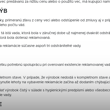
vec predávanú za nižšiu cenu alebo o použitú vec, má kupujúci nam
HÝB
y, primeranú zľavu z ceny veci alebo odstúpenie od zmluvy aj v p
ieho počtu vád.
tá istá vada, ktorá bola v záručnej dobe už najmenej dvakrát odstr
ktorá bola doteraz reklamovaná.
 reklamácie súčasne aspoň tri odstrániteľné vady.
ku potrebnú spoluprácu pri overovaní existencie reklamovanej vady
letnom stave. V prípade, že výrobok nedodá v kompletnom stave a 
plynutie lehoty na vybavenie reklamácie začína až dodaním chýbajúci
dať výrobok čistý v súlade s hygienickými predpismi alebo všeobec
ie vady.
E