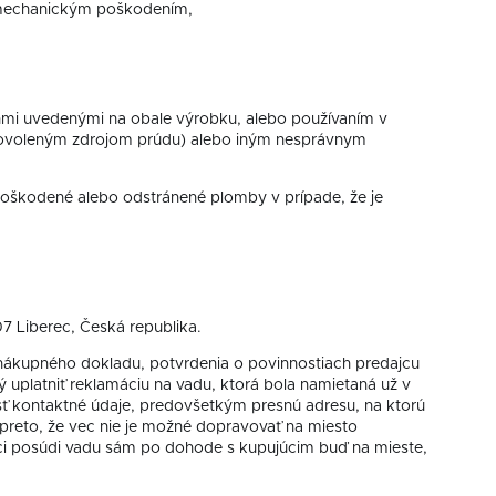
 mechanickým poškodením,
nmi uvedenými na obale výrobku, alebo používaním v
povoleným zdrojom prúdu) alebo iným nesprávnym
oškodené alebo odstránené plomby v prípade, že je
7 Liberec, Česká republika.
 nákupného dokladu, potvrdenia o povinnostiach predajcu
uplatniť reklamáciu na vadu, ktorá bola namietaná už v
iesť kontaktné údaje, predovšetkým presnú adresu, na ktorú
 preto, že vec nie je možné dopravovať na miesto
úci posúdi vadu sám po dohode s kupujúcim buď na mieste,