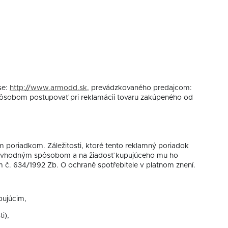
se:
http://www.armodd.sk
, prevádzkovaného predajcom:
spôsobom postupovať pri reklamácii tovaru zakúpeného od
m poriadkom. Záležitosti, ktoré tento reklamný poriadok
om vhodným spôsobom a na žiadosť kupujúceho mu ho
č. 634/1992 Zb. O ochraně spotřebitele v platnom znení.
pujúcim,
i),