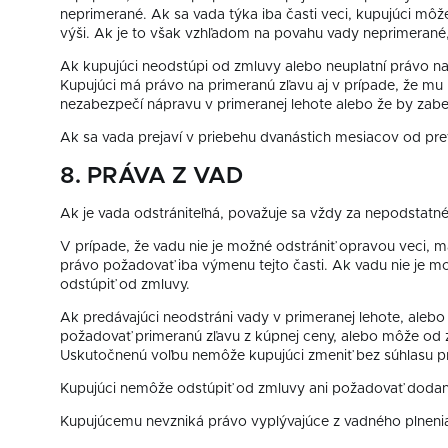
neprimerané. Ak sa vada týka iba časti veci, kupujúci môž
výši. Ak je to však vzhľadom na povahu vady neprimerané
Ak kupujúci neodstúpi od zmluvy alebo neuplatní právo n
Kupujúci má právo na primeranú zľavu aj v prípade, že mu 
nezabezpečí nápravu v primeranej lehote alebo že by zabe
Ak sa vada prejaví v priebehu dvanástich mesiacov od prev
8. PRÁVA Z VAD
Ak je vada odstrániteľná, považuje sa vždy za nepodstat
V prípade, že vadu nie je možné odstrániť opravou veci, 
právo požadovať iba výmenu tejto časti. Ak vadu nie je m
odstúpiť od zmluvy.
Ak predávajúci neodstráni vady v primeranej lehote, aleb
požadovať primeranú zľavu z kúpnej ceny, alebo môže od 
Uskutočnenú voľbu nemôže kupujúci zmeniť bez súhlasu p
Kupujúci nemôže odstúpiť od zmluvy ani požadovať dodanie
Kupujúcemu nevzniká právo vyplývajúce z vadného plnenia