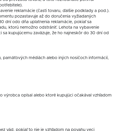
otřebitele).
venie reklamácie (časti tovaru, ďalšie podklady a pod.).
momentu pozastavuje až do doručenia vyžiadaných
 dní odo dňa uplatnenia reklamácie, pokiaľ sa
vadu, ktorú nemožno odstrániť. Lehota na vybavenie
ci sa kupujúcemu zaväzuje, že ho najneskôr do 30 dní od
u, pamäťových médiách alebo iných nosičoch informácií,
lebo výrobca opísal alebo ktoré kupujúci očakával vzhľadom
ez vád, pokiaľ to nie je vzhľadom na povahu veci