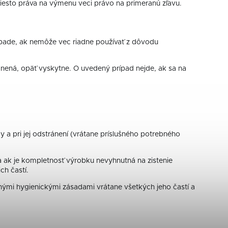
iesto práva na výmenu veci právo na primeranú zľavu.
rípade, ak nemôže vec riadne používať z dôvodu
ánená, opäť vyskytne. O uvedený prípad nejde, ak sa na
 a pri jej odstránení (vrátane príslušného potrebného
ak je kompletnosť výrobku nevyhnutná na zistenie
ch častí.
nými hygienickými zásadami vrátane všetkých jeho častí a