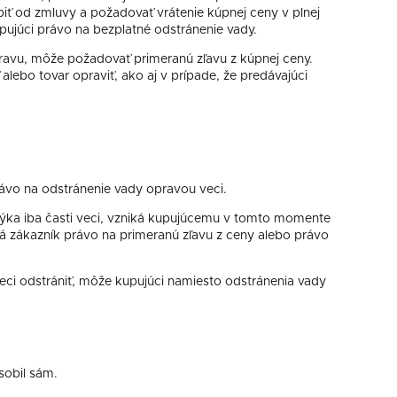
piť od zmluvy a požadovať vrátenie kúpnej ceny v plnej
ujúci právo na bezplatné odstránenie vady.
ravu, môže požadovať primeranú zľavu z kúpnej ceny.
lebo tovar opraviť, ako aj v prípade, že predávajúci
ávo na odstránenie vady opravou veci.
 týka iba časti veci, vzniká kupujúcemu v tomto momente
má zákazník právo na primeranú zľavu z ceny alebo právo
eci odstrániť, môže kupujúci namiesto odstránenia vady
sobil sám.