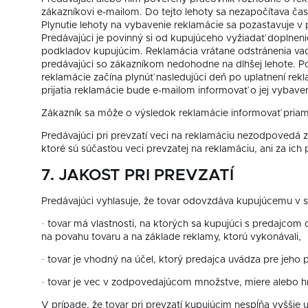
zákazníkovi e-mailom. Do tejto lehoty sa nezapočítava ča
Plynutie lehoty na vybavenie reklamácie sa pozastavuje v 
Predávajúci je povinný si od kupujúceho vyžiadať dopln
podkladov kupujúcim. Reklamácia vrátane odstránenia vad
predávajúci so zákazníkom nedohodne na dlhšej lehote. Po
reklamácie začína plynúť nasledujúci deň po uplatnení re
prijatia reklamácie bude e-mailom informovať o jej vybaven
Zákazník sa môže o výsledok reklamácie informovať priam
Predávajúci pri prevzatí veci na reklamáciu nezodpovedá 
ktoré sú súčasťou veci prevzatej na reklamáciu, ani za ich 
7. JAKOST PRI PREVZATÍ
Predávajúci vyhlasuje, že tovar odovzdáva kupujúcemu v s
· tovar má vlastnosti, na ktorých sa kupujúci s predajcom
na povahu tovaru a na základe reklamy, ktorú vykonávali,
· tovar je vhodný na účel, ktorý predajca uvádza pre jeho 
· tovar je vec v zodpovedajúcom množstve, miere alebo h
V prípade, že tovar pri prevzatí kupujúcim nespĺňa vyšši