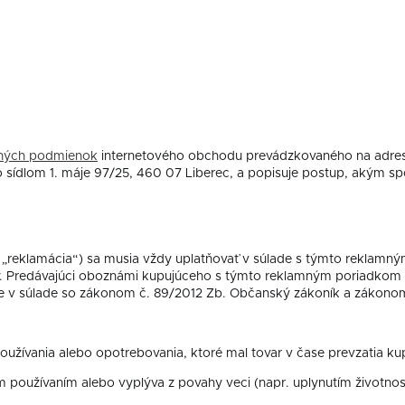
ných podmienok
internetového obchodu prevádzkovaného na adre
o sídlom 1. máje 97/25, 460 07 Liberec, a popisuje postup, akým 
n „reklamácia“) sa musia vždy uplatňovať v súlade s týmto reklamný
iky. Predávajúci oboznámi kupujúceho s týmto reklamným poriadk
 v súlade so zákonom č. 89/2012 Zb. Občanský zákoník a zákonom 
oužívania alebo opotrebovania, ktoré mal tovar v čase prevzatia ku
používaním alebo vyplýva z povahy veci (napr. uplynutím životnost