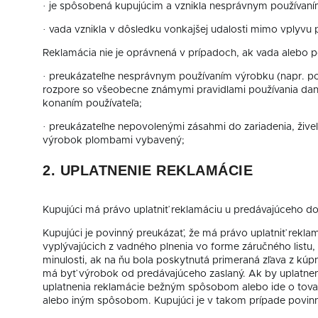
· je spôsobená kupujúcim a vznikla nesprávnym používa
· vada vznikla v dôsledku vonkajšej udalosti mimo vplyvu
Reklamácia nie je oprávnená v prípadoch, ak vada alebo p
· preukázateľne nesprávnym používaním výrobku (napr. p
rozpore so všeobecne známymi pravidlami používania da
konaním používateľa;
· preukázateľne nepovolenými zásahmi do zariadenia, ži
výrobok plombami vybavený;
2. UPLATNENIE REKLAMÁCIE
Kupujúci má právo uplatniť reklamáciu u predávajúceho do
Kupujúci je povinný preukázať, že má právo uplatniť rek
vyplývajúcich z vadného plnenia vo forme záručného listu
minulosti, ak na ňu bola poskytnutá primeraná zľava z kúp
má byť výrobok od predávajúceho zaslaný. Ak by uplatneni
uplatnenia reklamácie bežným spôsobom alebo ide o tovar
alebo iným spôsobom. Kupujúci je v takom prípade povin