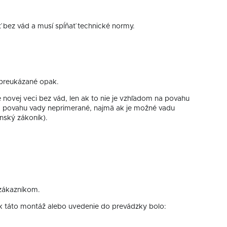
ť bez vád a musí spĺňať technické normy.
e preukázané opak.
novej veci bez vád, len ak to nie je vzhľadom na povahu
na povahu vady neprimerané, najmä ak je možné vadu
nský zákoník).
 zákazníkom.
k táto montáž alebo uvedenie do prevádzky bolo: