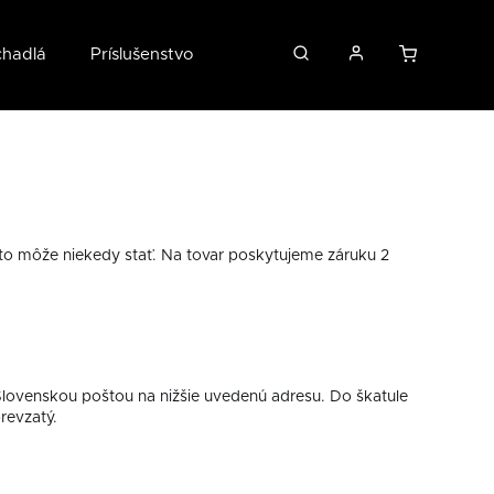
chadlá
Príslušenstvo
O nás
 to môže niekedy stať. Na tovar poskytujeme záruku 2
Slovenskou poštou na nižšie uvedenú adresu. Do škatule
revzatý.