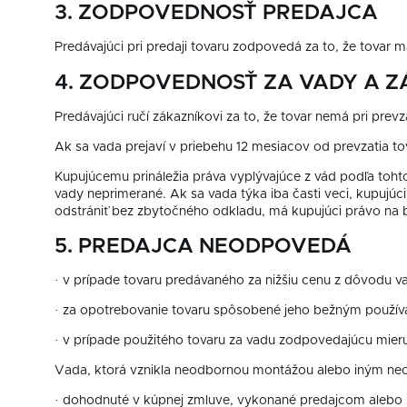
3. ZODPOVEDNOSŤ PREDAJCA
Predávajúci pri predaji tovaru zodpovedá za to, že tovar 
4. ZODPOVEDNOSŤ ZA VADY A 
Predávajúci ručí zákazníkovi za to, že tovar nemá pri prevz
Ak sa vada prejaví v priebehu 12 mesiacov od prevzatia to
Kupujúcemu prináležia práva vyplývajúce z vád podľa toht
vady neprimerané. Ak sa vada týka iba časti veci, kupujú
odstrániť bez zbytočného odkladu, má kupujúci právo na b
5. PREDAJCA NEODPOVEDÁ
· v prípade tovaru predávaného za nižšiu cenu z dôvodu va
· za opotrebovanie tovaru spôsobené jeho bežným použív
· v prípade použitého tovaru za vadu zodpovedajúcu mieru
Vada, ktorá vznikla neodbornou montážou alebo iným neo
· dohodnuté v kúpnej zmluve, vykonané predajcom alebo