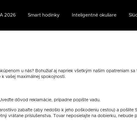
A 2026
Smart hodinky
Inteligentné okuliare
Slú
zakúpenom u nás? Bohužiaľ aj napriek všetkým našim opatreniam sa
e k vašej maximálnej spokojnosti.
 Uveďte dôvod reklamácie, prípadne popíšte vadu.
ostlivo zabaľte (aby nedošlo k jeho poškodeniu cestou) a pošlite 
etný vrátane príslušenstva. Tovar neposielajte na dobierku, nebude p