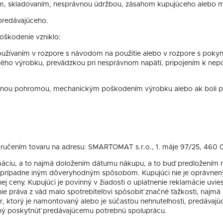
ním, skladovaním, nesprávnou údržbou, zásahom kupujúceho alebo
 predávajúceho.
oškodenie vzniklo:
oužívaním v rozpore s návodom na použitie alebo v rozpore s poky
ného výrobku, prevádzkou pri nesprávnom napätí, pripojením k ne
velnou pohromou, mechanickým poškodením výrobku alebo ak boli p
ručením tovaru na adresu: SMARTOMAT s.r.o., 1. máje 97/25, 460 0
lamáciu, a to najmä doložením dátumu nákupu, a to buď predložením
, prípadne iným dôveryhodným spôsobom. Kupujúci nie je oprávnený 
nej ceny. Kupujúci je povinný v žiadosti o uplatnenie reklamácie uv
e práva z vád malo spotrebiteľovi spôsobiť značné ťažkosti, najmä
, ktorý je namontovaný alebo je súčasťou nehnuteľnosti, predávaj
ný poskytnúť predávajúcemu potrebnú spoluprácu.