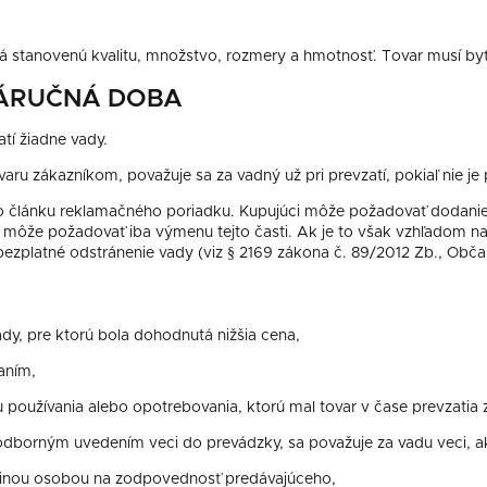
má stanovenú kvalitu, množstvo, rozmery a hmotnosť. Tovar musí by
ZÁRUČNÁ DOBA
atí žiadne vady.
varu zákazníkom, považuje sa za vadný už pri prevzatí, pokiaľ nie j
o článku reklamačného poriadku. Kupujúci môže požadovať dodanie 
ci môže požadovať iba výmenu tejto časti. Ak je to však vzhľadom 
ezplatné odstránenie vady (viz § 2169 zákona č. 89/2012 Zb., Obča
dy, pre ktorú bola dohodnutá nižšia cena,
aním,
 používania alebo opotrebovania, ktorú mal tovar v čase prevzatia
dborným uvedením veci do prevádzky, sa považuje za vadu veci, a
 inou osobou na zodpovednosť predávajúceho,