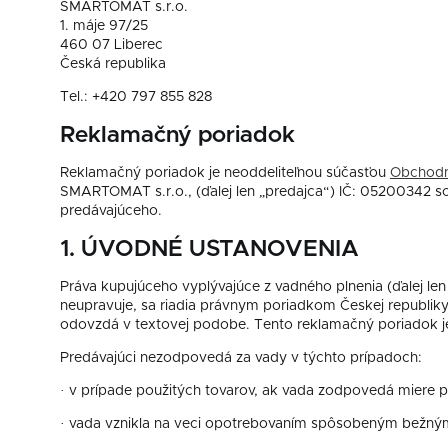
SMARTOMAT s.r.o.
1. máje 97/25
460 07 Liberec
Česká republika
Tel.: +420 797 855 828
Reklamačný poriadok
Reklamačný poriadok je neoddeliteľnou súčasťou
Obchod
SMARTOMAT s.r.o., (ďalej len „predajca“) IČ: 05200342 s
predávajúceho.
1. ÚVODNÉ USTANOVENIA
Práva kupujúceho vyplývajúce z vadného plnenia (ďalej le
neupravuje, sa riadia právnym poriadkom Českej republ
odovzdá v textovej podobe. Tento reklamačný poriadok je
Predávajúci nezodpovedá za vady v týchto prípadoch:
· v prípade použitých tovarov, ak vada zodpovedá miere p
· vada vznikla na veci opotrebovaním spôsobeným bežným 