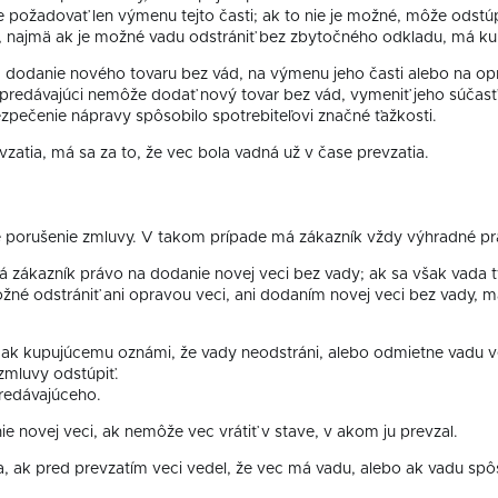
e požadovať len výmenu tejto časti; ak to nie je možné, môže odstú
, najmä ak je možné vadu odstrániť bez zbytočného odkladu, má kup
a dodanie nového tovaru bez vád, na výmenu jeho časti alebo na op
predávajúci nemôže dodať nový tovar bez vád, vymeniť jeho súčasť a
zpečenie nápravy spôsobilo spotrebiteľovi značné ťažkosti.
zatia, má sa za to, že vec bola vadná už v čase prevzatia.
né porušenie zmluvy. V takom prípade má zákazník vždy výhradné pr
má zákazník právo na dodanie novej veci bez vady; ak sa však vada
ožné odstrániť ani opravou veci, ani dodaním novej veci bez vady, 
o ak kupujúcemu oznámi, že vady neodstráni, alebo odmietne vadu v
zmluvy odstúpiť.
redávajúceho.
 novej veci, ak nemôže vec vrátiť v stave, v akom ju prevzal.
, ak pred prevzatím veci vedel, že vec má vadu, alebo ak vadu spô