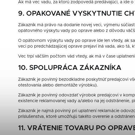
Ak má vec vadu, za ktorú zodpovedá predávajúci, a ide o 
9. OPAKOVANÉ VYSKYTNUTIE C
Zákazník má právo na dodanie novej veci, výmenu súčiastk
opätovného výskytu vady po oprave alebo z dôvodu väčš
O opätovnom výskytu vady po oprave ide len vtedy, ak sa 
veci po predchádzajúcej oprave prejaví iná vada, ako tá, 
Vec trpí väčším počtom vád vtedy, ak má v čase uplatnenia
10. SPOLUPRÁCA ZÁKAZNÍKA
Zákazník je povinný bezodkladne poskytnúť predajcovi všet
otestovania alebo demontáže výrobku).
Zákazník je povinný odovzdať výrobok predajcovi v komp
existencie reklamovanej vady a/alebo na jej odstránenie, 
Zákazník je najmä povinný pri uplatnení reklamácie odovz
príslušenstva, ktoré umožňujú takéto overenie a odstránen
11. VRÁTENIE TOVARU PO OPRAV