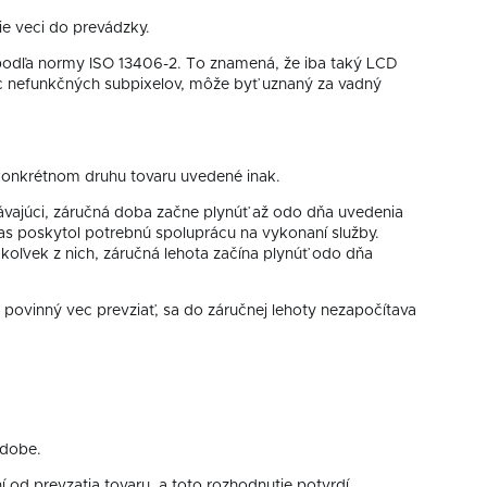
e veci do prevádzky.
a podľa normy ISO 13406-2. To znamená, že iba taký LCD
iac nefunkčných subpixelov, môže byť uznaný za vadný
i konkrétnom druhu tovaru uvedené inak.
ávajúci, záručná doba začne plynúť až odo dňa uvedenia
čas poskytol potrebnú spoluprácu na vykonaní služby.
koľvek z nich, záručná lehota začína plynúť odo dňa
ovinný vec prevziať, sa do záručnej lehoty nezapočítava
 dobe.
od prevzatia tovaru, a toto rozhodnutie potvrdí