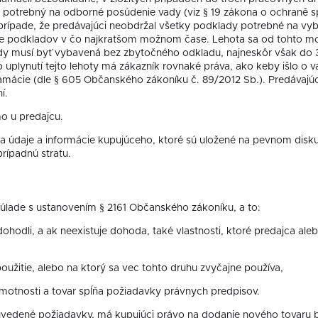
s potrebný na odborné posúdenie vady (viz § 19 zákona o ochraně sp
prípade, že predávajúci neobdržal všetky podklady potrebné na vyba
enie podkladov v čo najkratšom možnom čase. Lehota sa od tohto 
y musí byť vybavená bez zbytočného odkladu, najneskôr však do 30
 uplynutí tejto lehoty má zákazník rovnaké práva, ako keby išlo o 
klamácie (dle § 605 Občanského zákoníku č. 89/2012 Sb.). Predávajú
í.
o u predajcu.
za údaje a informácie kupujúceho, ktoré sú uložené na pevnom disk
prípadnú stratu.
úlade s ustanovením § 2161 Občanského zákoníku, a to:
 dohodli, a ak neexistuje dohoda, také vlastnosti, ktoré predajca a
použitie, alebo na ktorý sa vec tohto druhu zvyčajne používa,
motnosti a tovar spĺňa požiadavky právnych predpisov.
e uvedené požiadavky, má kupujúci právo na dodanie nového tovaru b