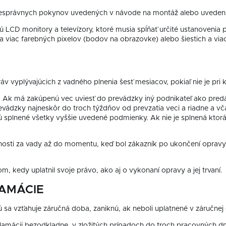
nesprávnych pokynov uvedených v návode na montáž alebo uvedeni
ú LCD monitory a televízory, ktoré musia spĺňať určité ustanoveni
h a viac farebných pixelov (bodov na obrazovke) alebo šiestich a v
ráv vyplývajúcich z vadného plnenia šesť mesiacov, pokiaľ nie je pr
. Ak má zakúpenú vec uviesť do prevádzky iný podnikateľ ako pred
revádzky najneskôr do troch týždňov od prevzatia veci a riadne a v
sú splnené všetky vyššie uvedené podmienky. Ak nie je splnená ktorá
sti za vady až do momentu, keď bol zákazník po ukončení opravy p
m, kedy uplatnil svoje právo, ako aj o vykonaní opravy a jej trvaní.
LAMÁCIE
 sa vzťahuje záručná doba, zaniknú, ak neboli uplatnené v záručnej
amácii bezodkladne, v zložitých prípadoch do troch pracovných dní 