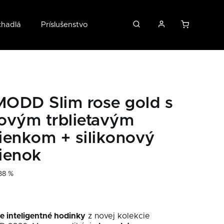
chadlá
Príslušenstvo
O nás
ODD Slim rose gold s
ovým trblietavým
ienkom + silikonový
ienok
38 %
e inteligentné hodinky
z novej kolekcie