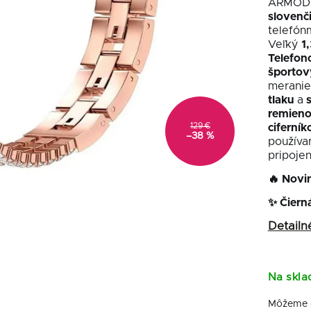
ARMODD
slovenč
telefón
Veľký
1
Telefon
športov
merani
tlaku
a
s
remien
129 €
ciferník
–38 %
používan
pripoje
🔥
Novi
✨ Čiern
Detailn
Na skla
Môžeme d