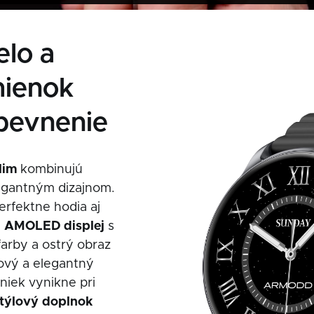
elo a
mienok
pevnenie
lim
kombinujú
legantným dizajnom.
erfektne hodia aj
″
AMOLED
displej
s
arby a ostrý obraz
iový a elegantný
niek vynikne pri
štýlový doplnok