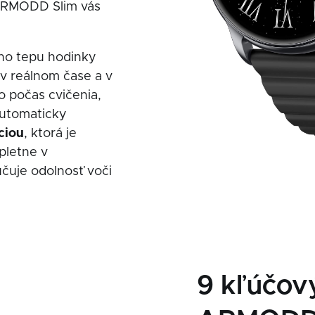
ARMODD Slim vás
ho tepu hodinky
v reálnom čase a v
o počas cvičenia,
 automaticky
ciou
, ktorá je
pletne v
čuje odolnosť voči
9 kľúčový