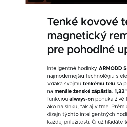
Tenké kovové t
magnetický re
pre pohodlné u
Inteligentné hodinky
ARMODD S
najmodernejšiu technológiu s e
Vďaka svojmu
tenkému telu
sa p
na
menšie ženské zápästia
.
1,32
funkciou
always-on
ponúka živé f
ako na slnku, tak aj v tme. Prém
dizajn týchto inteligentných hodi
každej príležitosti. Či už hľadáte