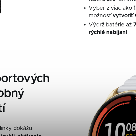
Výber z viac ako
možnosť
vytvoriť 
Výdrž batérie až
7
rýchlé
nabíjaní
portových
sobný
í
odinky dokážu