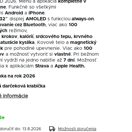
 2026. Menu a aplikácia
kompletne v
ine
. Funkčné so všetkými
mi
Android
a
iPhone
.
,32″
displej
AMOLED
s funkciou
always-on
.
ovanie cez Bluetooth
, viac ako
100
ých
režimov,
e
krokov
,
kalórií
,
srdcového tepu, krvného
aturácie kyslíka
. Kovové telo a
magnetický
ok
pre pohodlné upevnenie. Viac ako
100
ov
a možnosť vytvoriť si
vlastné
. Pri bežnom
í vydrží na jedno nabitie až
7 dní
. Možnosť
nia k aplikáciám
Strava
a
Apple
Health.
nka na rok 2026
á darčeková krabička
é informácie
de
oručiť do:
13.8.2026
Možnosti doručenia