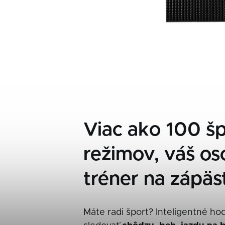
Viac ako 100 š
režimov, váš o
tréner na zápäst
Máte radi šport? Inteligentné h