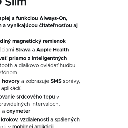
Slim
plej s funkciou Always-On,
 a vynikajúcou čitateľnosťou aj
dlný magnetický remienok
káciami
Strava
a
Apple
Health
ať priamo z inteligentných
tooth a diaľkovo ovládať hudbu
lefónom
a
hovory
a zobrazuje
SMS
správy,
aplikácií.
ovanie srdcového tepu
v
pravidelných intervaloch,
u
a
oxymeter
e
krokov, vzdialenosti a spálených
ané v
mobilnej aplikácii