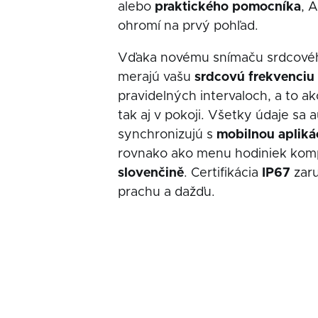
alebo
praktického pomocníka
, 
ohromí na prvý pohľad.
Vďaka novému snímaču srdcové
merajú vašu
srdcovú frekvenciu
pravidelných intervaloch, a to ak
tak aj v pokoji. Všetky údaje sa
synchronizujú s
mobilnou apliká
rovnako ako menu hodiniek kom
slovenčině
. Certifikácia
IP67
zaru
prachu a dažďu.