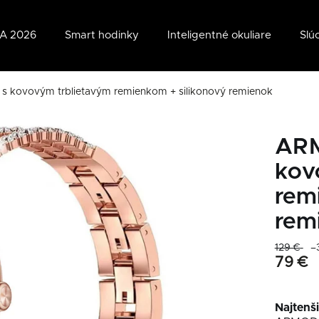
A 2026
Smart hodinky
Inteligentné okuliare
Slú
s kovovým trblietavým remienkom + silikonový remienok
ARM
kov
rem
rem
129 €
–
79 €
Najtenši