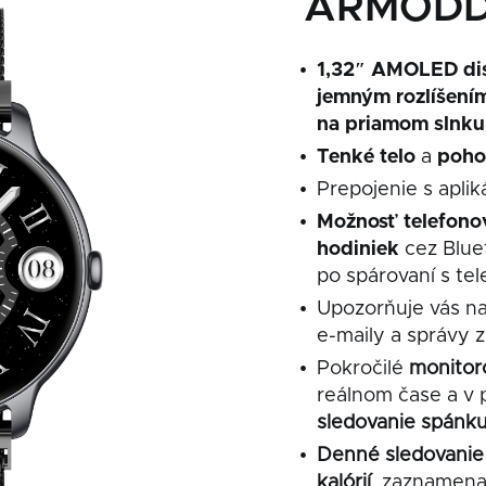
ARMODD 
1,32″ AMOLED dis
jemným rozlíšením
na priamom slnku
Tenké telo
a
poho
Prepojenie s apli
Možnosť telefonov
hodiniek
cez Blue
po spárovaní s te
Upozorňuje vás n
e-maily a správy z 
Pokročilé
monitor
reálnom čase a v 
sledovanie spánk
Denné sledovani
kalórií
, zaznamen