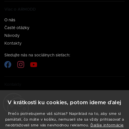
Viac o ARMODD
O nás
Časté otázky
Návody
Kontakty
Sledujte nás na sociálnych sieťach:
Kontakty
Potrebujete poradiť s výberom inteligentných hodiniek?
Kontaktujte nás, sme tu pre vás.
V krátkosti ku cookies, potom ideme ďalej
info@armodd.sk
Prečo potrebujeme váš súhlas? Napríklad na to, aby sme si
pamätali, čo máte v košíku, nemuseli ste sa vždy prihlasovať a
neobťažovali sme vás nevhodnou reklamou.
Ďalšie informácie