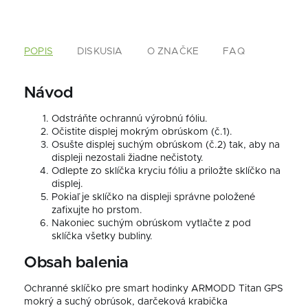
POPIS
DISKUSIA
O ZNAČKE
FAQ
Návod
Odstráňte ochrannú výrobnú fóliu.
Očistite displej mokrým obrúskom (č.1).
Osušte displej suchým obrúskom (č.2) tak, aby na
displeji nezostali žiadne nečistoty.
Odlepte zo sklíčka kryciu fóliu a priložte sklíčko na
displej.
Pokiaľ je sklíčko na displeji správne položené
zafixujte ho prstom.
Nakoniec suchým obrúskom vytlačte z pod
sklíčka všetky bubliny.
Obsah balenia
Ochranné sklíčko pre smart hodinky ARMODD Titan GPS
mokrý a suchý obrúsok, darčeková krabička