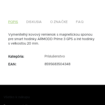
POPIS
DISKUSIA
O ZNAČKE
FAQ
Vymeniteľný kovový remienok s magnetickou sponou
pre smart hodinky ARMODD Prime 3 GPS a iné hodinky
s veľkosťou 20 mm.
Príslušenstvo
Kategória
:
8595683504348
EAN
:
Všetko k nákupu