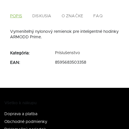
POPIS
DISKUSIA
O ZNAČKE
FAQ
Vymeniteľný nylonový remienok pre inteligentné hodinky
ARMODD Prime.
Príslušenstvo
Kategória
:
8595683503358
EAN
:
Všetko k nákupu
Doprava a platba
Obchodné podmienky