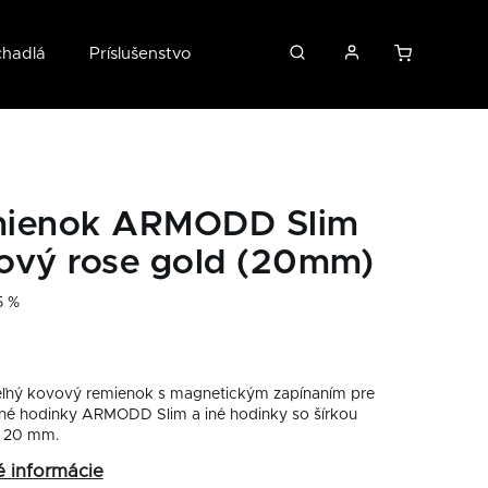
chadlá
Príslušenstvo
O nás
ienok ARMODD Slim
ový rose gold (20mm)
5 %
ľný kovový remienok s magnetickým zapínaním pre
ntné hodinky ARMODD Slim a iné hodinky so šírkou
a 20 mm.
é informácie