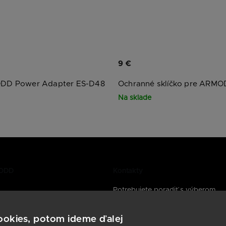
9 €
ODD Power Adapter ES-D48
Ochranné sklíčko pre ARMO
Na sklade
MODD
Kontakty
Potrebujete poradiť s výberom
inteligentných hodiniek? Kontaktuj
y
sme tu pre vás.
cookies, potom ideme ďalej