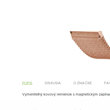
POPIS
DISKUSIA
O ZNAČKE
FA
Vymeniteľný kovový remienok s magnetickým zapínan