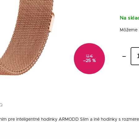
Na skla
Môžeme d
12 €
–25 %
Q
ím pre inteligentné hodinky ARMODD Slim a iné hodinky s rozme