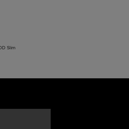
DD Slim
te nás,