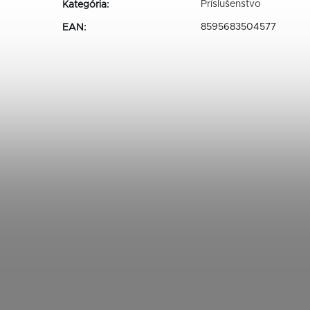
Príslušenstvo
Kategória
:
8595683504577
EAN
: