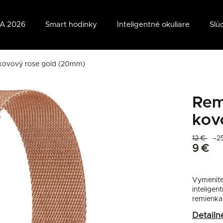
A 2026
Smart hodinky
Inteligentné okuliare
Slú
ovový rose gold (20mm)
Rem
kov
12 €
–2
9 €
Vymenite
intelige
remienk
Detailn