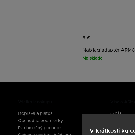
5 €
Nabíjací adaptér ARM
Na sklade
Všetko k nákupu
Viac o AR
Doprava a platba
O nás
Obchodné podmienky
Časté otázk
Reklamačný poriadok
Návody
V krátkosti ku 