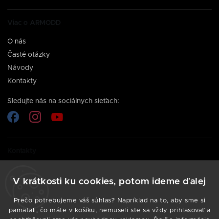
Viac o ARMODD
O nás
Časté otázky
Návody
Kontakty
Sledujte nás na sociálnych sieťach:
Kontakty
Potrebujete poradiť s výberom inteligentných hodiniek?
Kontaktujte nás, sme tu pre vás.
V krátkosti ku cookies, potom ideme ďalej
info@armodd.sk
Prečo potrebujeme váš súhlas? Napríklad na to, aby sme si
pamätali, čo máte v košíku, nemuseli ste sa vždy prihlasovať a